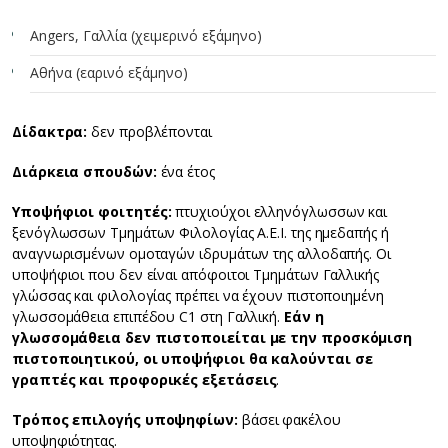
Angers, Γαλλία (χειμερινό εξάμηνο)
Αθήνα (εαρινό εξάμηνο)
Δίδακτρα:
δεν προβλέπονται
Διάρκεια σπουδών:
ένα έτος
Υποψήφιοι φοιτητές:
πτυχιούχοι ελληνόγλωσσων και
ξενόγλωσσων Τμημάτων Φιλολογίας Α.Ε.Ι. της ημεδαπής ή
αναγνωρισμένων ομοταγών ιδρυμάτων της αλλοδαπής. Οι
υποψήφιοι που δεν είναι απόφοιτοι Τμημάτων Γαλλικής
γλώσσας και φιλολογίας πρέπει να έχουν πιστοποιημένη
γλωσσομάθεια επιπέδου C1 στη Γαλλική.
Εάν η
γλωσσομάθεια δεν πιστοποιείται με την προσκόμιση
πιστοποιητικού, οι υποψήφιοι θα καλούνται σε
γραπτές και προφορικές εξετάσεις
.
Τρόπος επιλογής υποψηφίων:
βάσει φακέλου
υποψηφιότητας.